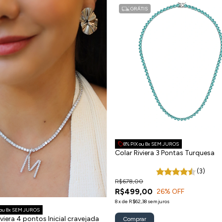
GRÁTIS
8% PIX ou 8x SEM JUROS
Colar Riviera 3 Pontas Turquesa
(3)
R$678,00
R$499,00
26
% OFF
8
x
de
R$62,38
sem juros
 ou 8x SEM JUROS
iviera 4 pontos Inicial cravejada