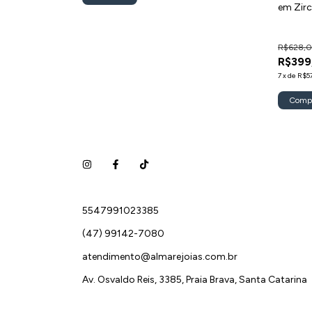
em Zirc
R$628,
R$399
7
x
de
R$5
Comp
5547991023385
(47) 99142-7080
atendimento@almarejoias.com.br
Av. Osvaldo Reis, 3385, Praia Brava, Santa Catarina