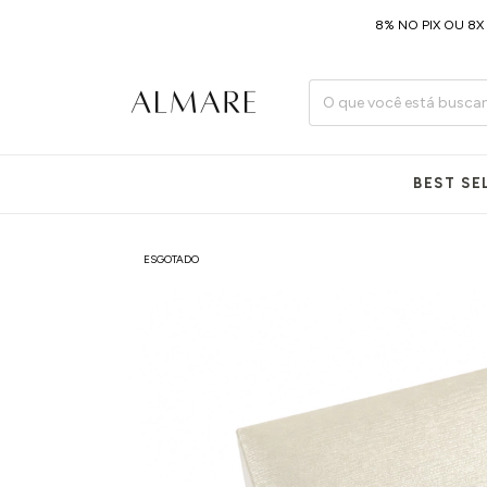
8% NO PIX OU 8X SEM J
BEST SE
ESGOTADO