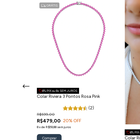
GRÁTIS
8% PIX ou 8x SEM JUROS
 Banho Ródio
Colar Riviera 3 Pontos Rosa Pink
(49)
(2)
R$599,00
R$479,00
20
% OFF
8
x
de
R$59,88
sem juros
8% PIX
Colar R