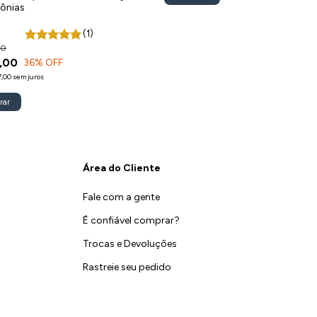
ônias
(1)
00
,00
36
% OFF
7,00
sem juros
rar
Área do Cliente
Fale com a gente
É confiável comprar?
Trocas e Devoluções
Rastreie seu pedido