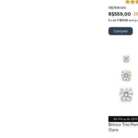
R$758,00
R$559,00
2
8
x
de
R$69,88
sem ju
Comprar
8% PIX ou 8x SE
Brinco Trio Po
Ouro