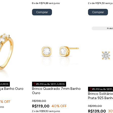
8
x
de
R$74,88
sem juros
2
x
de
R$74,50
sem ju
Comprar
Comprar
Prata 
M JUROS
8% PIX ou 8x SEM JUROS
nça Banho Ouro
Brinco Quadrado 7mm Banho
8% PIX ou 8x SEM
Ouro
Brinco Solitár
Prata 925 Ban
R$198,00
2
% OFF
R$119,00
40
% OFF
R$199,00
uros
R$139,00
30
2
x
de
R$59,50
sem juros