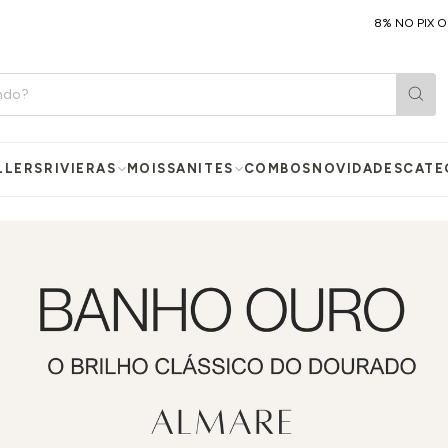
8% NO PIX OU 8X SEM 
LLERS
RIVIERAS
MOISSANITES
COMBOS
NOVIDADES
CATE