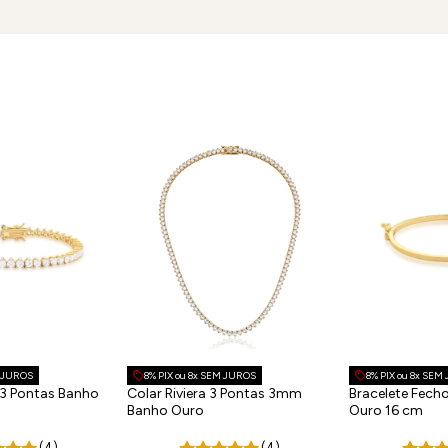
M JUROS
8% PIX ou 8x SEM JUROS
8% PIX ou 8x SEM
a 3 Pontas Banho
Colar Riviera 3 Pontas 3mm
Bracelete Fech
Banho Ouro
Ouro 16 cm
(4)
(4)