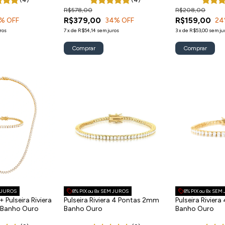
R$578,00
R$208,00
R$379,00
R$159,00
% OFF
34
% OFF
24
ros
7
x
de
R$54,14
sem juros
3
x
de
R$53,00
sem ju
Comprar
M JUROS
8% PIX ou 8x SEM JUROS
8% PIX ou 8x SEM
 Pulseira Riviera
Pulseira Riviera 4 Pontas 2mm
Pulseira Rivier
 Banho Ouro
Banho Ouro
Banho Ouro