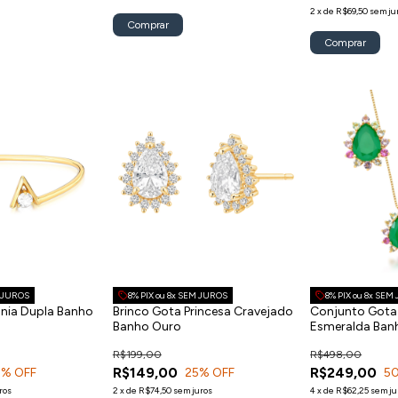
2
x
de
R$69,50
sem ju
M JUROS
8% PIX ou 8x SEM JUROS
8% PIX ou 8x SEM
ônia Dupla Banho
Brinco Gota Princesa Cravejado
Conjunto Gota 
Banho Ouro
Esmeralda Ban
R$199,00
R$498,00
R$149,00
R$249,00
5
% OFF
25
% OFF
5
ros
2
x
de
R$74,50
sem juros
4
x
de
R$62,25
sem ju