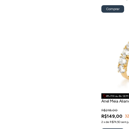
8% PIX ou 8x SE
Anel Meia Alia
R$218,00
R$149,00
3
2
x
de
R$74,50
sem j