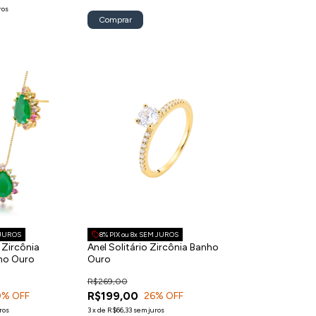
ros
 JUROS
8% PIX ou 8x SEM JUROS
Zircônia
Anel Solitário Zircônia Banho
ho Ouro
Ouro
R$269,00
R$199,00
0
% OFF
26
% OFF
ros
3
x
de
R$66,33
sem juros