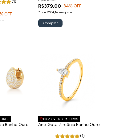
(1)
R$379,00
34
% OFF
7
x
de
R$54,14
sem juros
% OFF
ros
 JUROS
8% PIX ou 8x SEM JUROS
ada Banho Ouro
Anel Gota Zircônia Banho Ouro
(1)