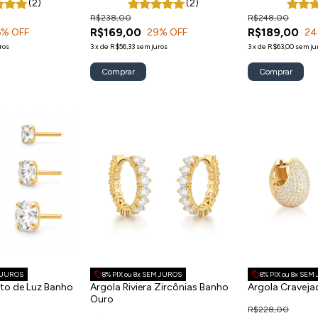
(2)
(2)
R$238,00
R$248,00
R$169,00
R$189,00
6
% OFF
29
% OFF
24
ros
3
x
de
R$56,33
sem juros
3
x
de
R$63,00
sem ju
Comprar
Comprar
M JUROS
8% PIX ou 8x SEM JUROS
8% PIX ou 8x SEM
nto de Luz Banho
Argola Riviera Zircônias Banho
Argola Cravej
Ouro
R$228,00