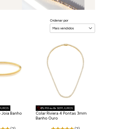
Ordenar por
 JUROS
8% PIX ou 8x SEM JUROS
o Joia Banho
Colar Riviera 4 Pontas 3mm
Banho Ouro
(2)
(2)