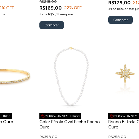
R$218,00
R$179,00
21
R$169,00
0
% OFF
22
% OFF
3
x
de
R$59,67
sem ju
uros
3
x
de
R$56,33
sem juros
M JUROS
8% PIX ou 8x SEM JUROS
8% PIX ou 8x SEM
ho Ouro
Colar Pérola Oval Fecho Banho
Brinco Estrela
Ouro
Ouro
R$398,00
R$258,00