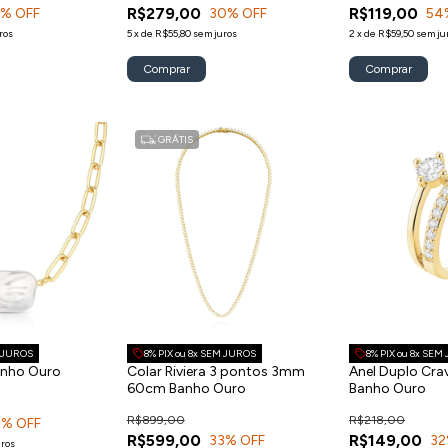
R$279,00
R$119,00
9
% OFF
30
% OFF
54
ros
5
x
de
R$55,80
sem juros
2
x
de
R$59,50
sem ju
GRÁTIS
M JUROS
8% PIX ou 8x SEM JUROS
8% PIX ou 8x SEM
anho Ouro
Colar Riviera 3 pontos 3mm
Anel Duplo Cra
60cm Banho Ouro
Banho Ouro
R$899,00
R$218,00
0
% OFF
R$599,00
R$149,00
33
% OFF
32
uros