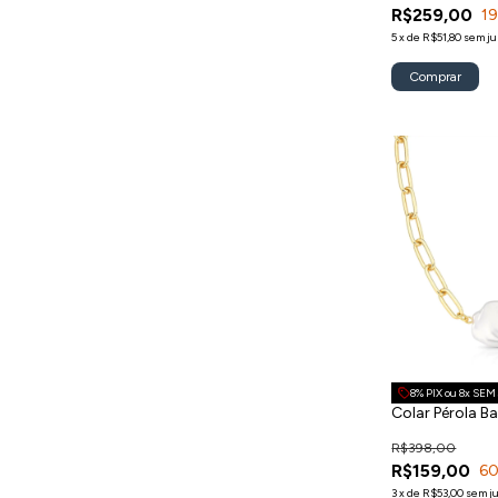
R$259,00
1
5
x
de
R$51,80
sem ju
8% PIX ou 8x SE
Colar Pérola B
R$398,00
R$159,00
6
3
x
de
R$53,00
sem j