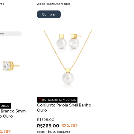
ros
2
x
de
R$59,50
sem juros
925
8% PIX ou 8x SEM JUROS
Conjunto Perola Shell Banho
 JUROS
Ouro
io Branco 5mm
ho Ouro
R$398,00
R$269,00
32
% OFF
% OFF
5
x
de
R$53,80
sem juros