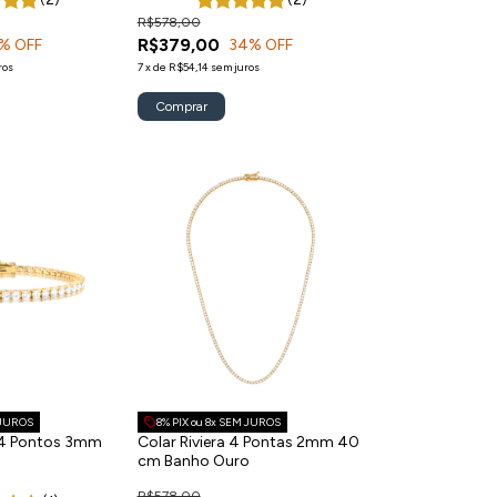
R$578,00
R$379,00
% OFF
34
% OFF
ros
7
x
de
R$54,14
sem juros
Comprar
 JUROS
8% PIX ou 8x SEM JUROS
a 4 Pontos 3mm
Colar Riviera 4 Pontas 2mm 40
cm Banho Ouro
R$578,00