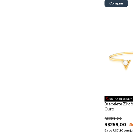
Comprar
8% PIX ou 8x SE
Bracelete Zirc
Ouro
R$398,00
R$259,00
3
5
x
de
R$51,80
sem ju