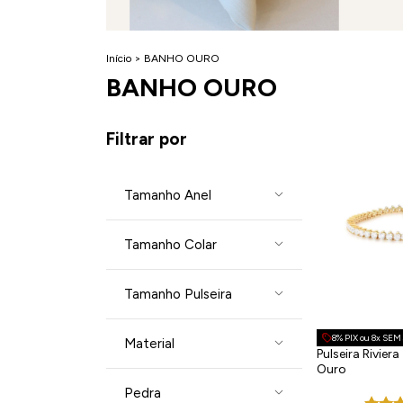
Início
>
BANHO OURO
BANHO OURO
Filtrar por
Tamanho Anel
Tamanho Colar
Tamanho Pulseira
8% PIX ou 8x SE
Material
Pulseira Rivier
Ouro
Pedra