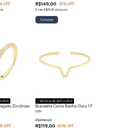
R$149,00
% OFF
32
% OFF
ros
2
x
de
R$74,50
sem juros
Comprar
 JUROS
8% PIX ou 8x SEM JUROS
vejado Zircônias
Bracelete Curvo Banho Ouro 17
cm
R$298,00
R$119,00
% OFF
60
% OFF