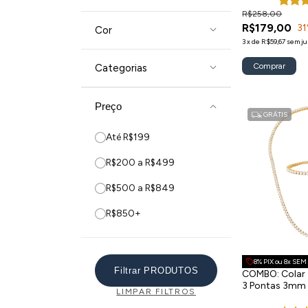
R$258,00
R$179,00
31
Cor
3
x
de
R$59,67
sem ju
Comprar
Categorias
Preço
GRÁTIS
Até R$199
R$200 a R$499
R$500 a R$849
R$850+
8% PIX ou 8x SE
Filtrar PRODUTOS
COMBO: Colar +
3 Pontas 3mm
LIMPAR FILTROS