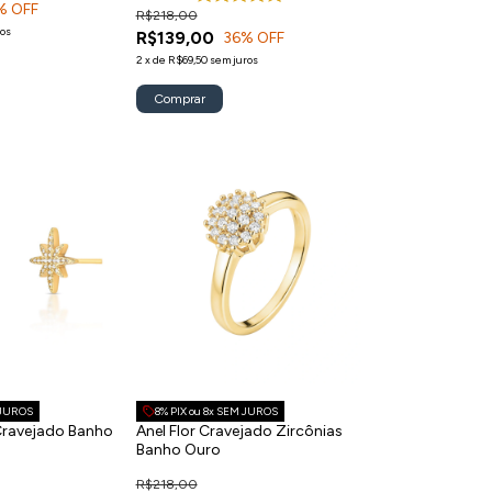
% OFF
R$218,00
ros
R$139,00
36
% OFF
2
x
de
R$69,50
sem juros
Comprar
 JUROS
8% PIX ou 8x SEM JUROS
 Cravejado Banho
Anel Flor Cravejado Zircônias
Banho Ouro
R$218,00