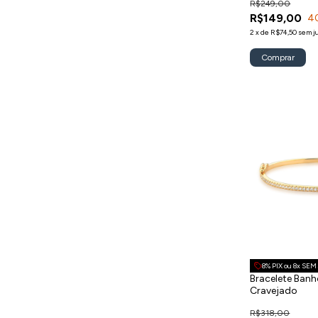
R$249,00
R$149,00
4
2
x
de
R$74,50
sem j
8% PIX ou 8x SE
Bracelete Ban
Cravejado
R$318,00