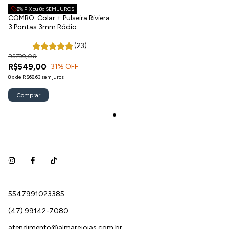
8% PIX ou 8x SEM JUROS
COMBO: Colar + Pulseira Riviera
3 Pontas 3mm Ródio
(23)
R$799,00
R$549,00
31
% OFF
8
x
de
R$68,63
sem juros
Comprar
5547991023385
(47) 99142-7080
atendimento@almarejoias.com.br