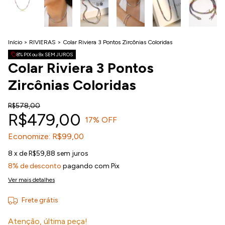
Início
>
RIVIERAS
>
Colar Riviera 3 Pontos Zircônias Coloridas
8% PIX ou 8x SEM JUROS
Colar Riviera 3 Pontos
Zircônias Coloridas
R$578,00
R$479,00
17
% OFF
Economize:
R$99,00
8
x de
R$59,88
sem juros
8% de desconto
pagando com Pix
Ver mais detalhes
Frete grátis
Atenção, última peça!