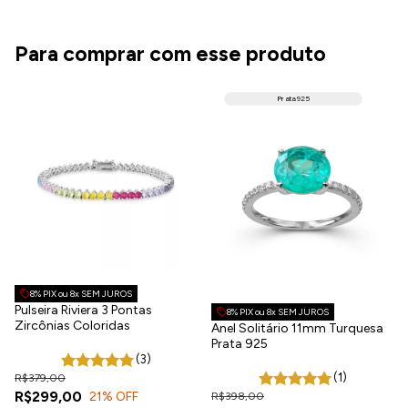
Para comprar com esse produto
Prata 925
8% PIX ou 8x SEM JUROS
Pulseira Riviera 3 Pontas
8% PIX ou 8x SEM JUROS
Zircônias Coloridas
Anel Solitário 11mm Turquesa
Prata 925
(3)
(1)
R$379,00
R$299,00
21
% OFF
R$398,00