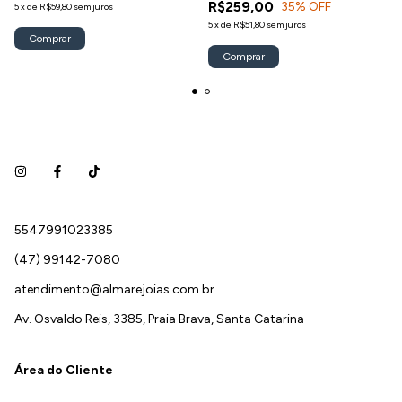
R$259,00
35
% OFF
5
x
de
R$59,80
sem juros
5
x
de
R$51,80
sem juros
Comprar
Comprar
5547991023385
(47) 99142-7080
atendimento@almarejoias.com.br
Av. Osvaldo Reis, 3385, Praia Brava, Santa Catarina
Área do Cliente