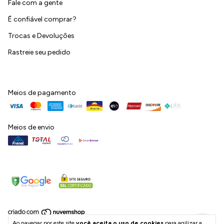
Fale com a gente
É confiável comprar?
Trocas e Devoluções
Rastreie seu pedido
Meios de pagamento
Meios de envio
Ao navegar por este site
você aceita o uso de cookies
para agilizar a