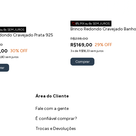
8% PIX ou 8x SEM JUROS
Brinco Redondo Cravejado Banho
 ou 8x SEM JUROS
dondo Cravejado Prata 925
R$238,00
R$169,00
29
% OFF
00
,00
30
% OFF
3
x
de
R$56,33
sem juros
,80
sem juros
rar
Área do Cliente
Fale com a gente
É confiável comprar?
Trocas e Devoluções