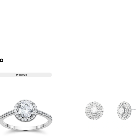
to
Prata 925