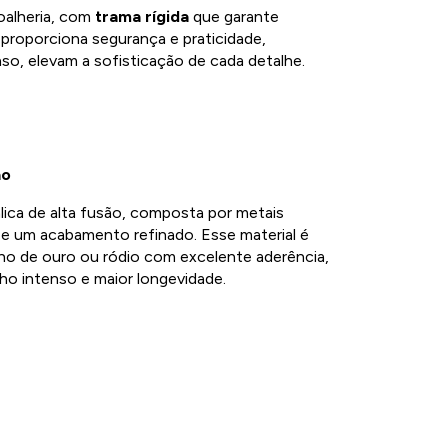
oalheria, com
trama rígida
que garante
a
proporciona segurança e praticidade,
nso, elevam a sofisticação de cada detalhe.
ão
lica de alta fusão, composta por metais
e e um acabamento refinado. Esse material é
ho de ouro ou ródio com excelente aderência,
ho intenso e maior longevidade.