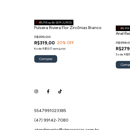
8% PIX ou 8x SEM JUROS
Pulseira Riviera Flor Zircônias Branco
8% PIX
Anel Re
R$399,00
R$319,00
20
% OFF
R$398,
R$279
6
x
de
R$53,17
sem juros
5
x
de
R$55
Comprar
Comp
5547991023385
(47) 99142-7080
atendimento@almarejoias.com.br