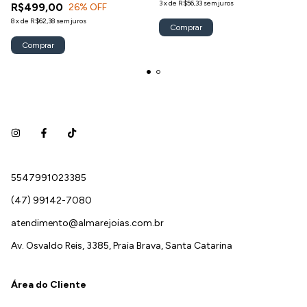
3
x
de
R$56,33
sem juros
R$499,00
26
% OFF
8
x
de
R$62,38
sem juros
5547991023385
(47) 99142-7080
atendimento@almarejoias.com.br
Av. Osvaldo Reis, 3385, Praia Brava, Santa Catarina
Área do Cliente