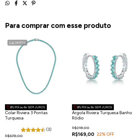
Para comprar com esse produto
GRÁTIS
8% PIX ou 8x SEM JUROS
8% PIX ou 8x SEM JUROS
Colar Riviera 3 Pontas
Argola Riviera Turquesa Banho
Turquesa
Ródio
R$218,00
(3)
R$169,00
22
% OFF
R$678,00