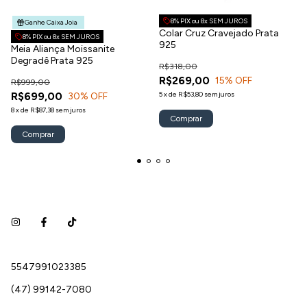
8% PIX ou 8x SEM JUROS
Ganhe Caixa Joia
Colar Cruz Cravejado Prata
8% PIX ou 8x SEM JUROS
925
Meia Aliança Moissanite
Degradê Prata 925
R$318,00
R$269,00
15
% OFF
R$999,00
R$699,00
5
x
de
R$53,80
sem juros
30
% OFF
8
x
de
R$87,38
sem juros
Comprar
5547991023385
(47) 99142-7080