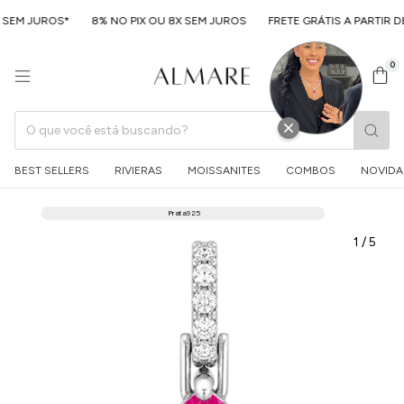
SEM JUROS*
8% NO PIX OU 8X SEM JUROS
FRETE GRÁTIS A PARTIR DE 
0
BEST SELLERS
RIVIERAS
MOISSANITES
COMBOS
NOVIDA
Prata 925
1
/
5