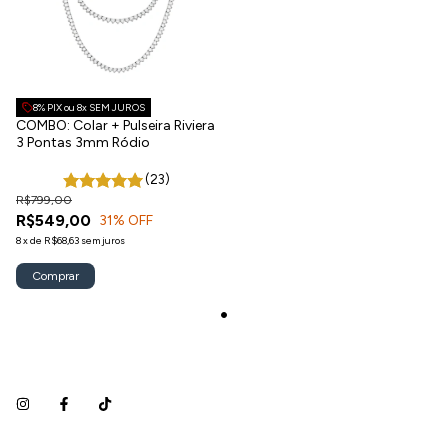
8% PIX ou 8x SEM JUROS
COMBO: Colar + Pulseira Riviera
3 Pontas 3mm Ródio
(23)
R$799,00
R$549,00
31
% OFF
8
x
de
R$68,63
sem juros
Comprar