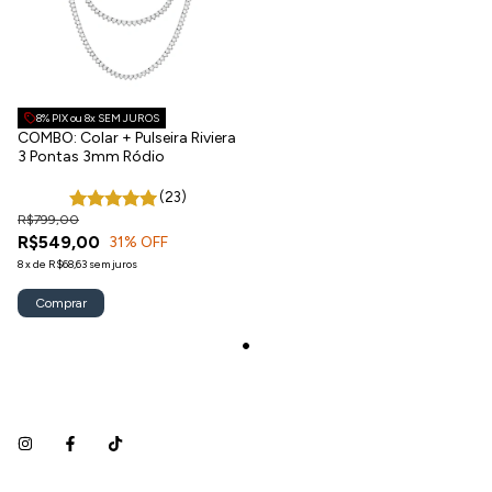
8% PIX ou 8x SEM JUROS
COMBO: Colar + Pulseira Riviera
3 Pontas 3mm Ródio
(23)
R$799,00
R$549,00
31
% OFF
8
x
de
R$68,63
sem juros
Comprar